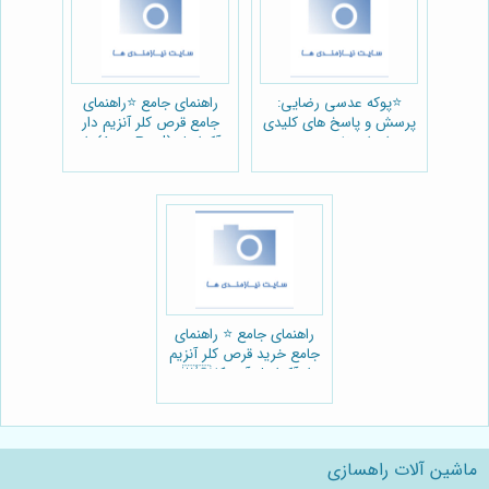
⭐️پوکه عدسی رضایی:
راهنمای جامع ⭐️راهنمای
پرسش و پاسخ های کلیدی
جامع قرص کلر آنزیم دار
برای استفاده بهینه در
آکواپول (AquaPool): از
ساختمان سازی 🏗️
خرید تا کاربرد استثنایی 💦
راهنمای جامع ⭐️ راهنمای
جامع خرید قرص کلر آنزیم
دار آکواپول آمریکا 🇺🇸 و
مزایای استفاده در استخر
ماشین آلات راهسازی