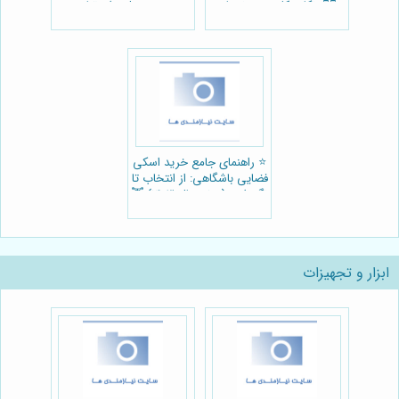
🏃‍♀️: نکات کلیدی، برندها و
بهترین مدل برای تناسب
قیمت
اندام 🏃‍♀️
⭐️ راهنمای جامع خرید اسکی
فضایی باشگاهی: از انتخاب تا
نگهداری (ویژه سال 1403) 🏋️
ابزار و تجهیزات