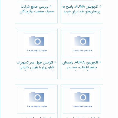
⭐️ اکچویتور AUMA: پاسخ به
⭐️ بررسی جامع شرکت
پرسش‌های شما برای خرید
محرک صنعت برگزیدگان:
هوشمندانه (Q&A) ⚙️
فرصت‌ها، چالش‌ها و
چشم‌انداز آینده 🏭
⭐️ اکچویتور AUMA: راهنمای
⭐️ افزایش طول عمر تجهیزات
جامع انتخاب، نصب و
تابلو برق با بنیس کمپانی:
نگهداری ⚙️
راهنمای فنی-اجرایی گام به
گام ⚡️