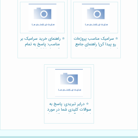
⭐️ سرامیک مناسب پروژه‌ات
⭐️ راهنمای خرید سرامیک بر
رو پیدا کن! راهنمای جامع
مناسب: پاسخ به تمام
انتخاب + معرفی ابزار مجید
سوالات شما قبل از خرید 🧱
🛠️
⭐️ درایر تبریدی: پاسخ به
سوالات کلیدی شما در مورد
انتخاب، نگهداری و کاربرد❄️