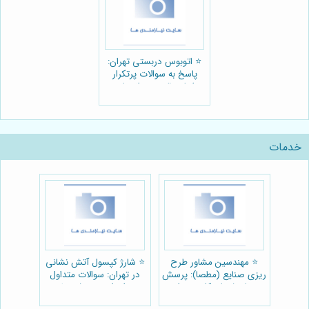
⭐️ اتوبوس دربستی تهران:
پاسخ به سوالات پرتکرار
اجاره، قیمت و انتخاب
مناسب 🚌
خدمات
⭐️ مهندسین مشاور طرح
⭐️ شارژ کپسول آتش نشانی
ریزی صنایع (مطصا): پرسش
در تهران: سوالات متداول
و پاسخ های کلیدی برای
برای ایمنی بیشتر 🔥
موفقیت 🏭