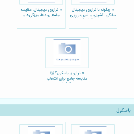
⭐️ چگونه با ترازوی دیجیتال
⭐️ ترازوی دیجیتال: مقایسه
خانگی، آشپزی و شیرینی‌پزی
جامع برندها، ویژگی‌ها و
را متحول کنیم؟ 🍰 (راهنمای
قیمت‌ها برای خرید
فنی-اجرایی)
هوشمندانه ⚖️
⭐️ ترازو یا باسکول؟ 🤔
مقایسه جامع برای انتخاب
بهینه و افزایش سود
باسکول