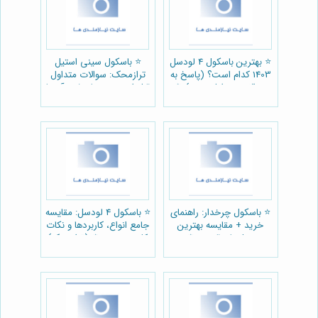
⭐️ بهترین باسکول 4 لودسل
⭐️ باسکول سینی استیل
1403 کدام است؟ (پاسخ به
ترازمحک: سوالات متداول
سوالات متداول خرید) ⚖️
قبل از خرید و پاسخ به آن‌ها
🤔
⭐️ باسکول چرخدار: راهنمای
⭐️ باسکول 4 لودسل: مقایسه
خرید + مقایسه بهترین
جامع انواع، کاربردها و نکات
مدل‌ها و قیمت ⚖️
کلیدی خرید ⚖️ (ترازمحک)