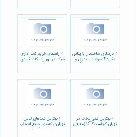
🛠️
🏠
⭐️ بازسازی ساختمان با پتاس
⭐️ راهنمای خرید کمد اداری
دکور: ❓ سوالات متداول و
شیک در تهران: نکات کلیدی،
پاسخ‌های کاربردی 🏠
مقایسه مدل‌ها و معرفی
فروشگاه‌های برتر 🏢
⭐️بهترین کفی تخت در
⭐️بهترین کمدهای لباس
تهران کجاست؟😴(معرفی
تهران: راهنمای جامع انتخاب
بهسازان چوب + راهنمای
کمد ایده‌آل 🚪
خرید)