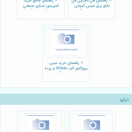
⭐️ راهنمای فنی-اجرایی فن
⭐️ راهنمای جامع خرید
تابلو برق بنیس کمپانی:
کمپرسور اسکرو صنعتی:
نصب، عیب‌یابی و نگهداری
انتخاب، کاربرد و نگهداری
⚡️
بهینه 🛠️
⭐️ راهنمای خرید مینی
پروژکتور النز SD550 و پرده
نمایش: سینما خانگی حرفه‌ای
با کمترین هزینه 🎬
ترازو