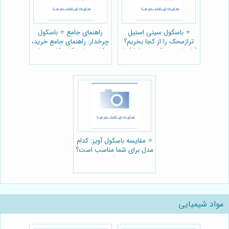
⭐️ باسکول سینی استیل
راهنمای جامع ⭐️ باسکول
ترازمحک را از کجا بخریم؟
چرخدار: راهنمای جامع خرید،
(پاسخ به سوالات متداول) ⚖️
کاربردها و نکات کلیدی ⚖️
⭐️ مقایسه باسکول آویز: کدام
مدل برای شما مناسب است؟
⚖️
مواد شیمیایی