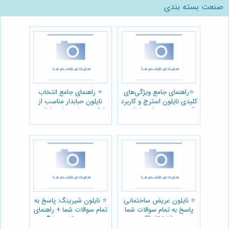
صنعت بسته بندی
⭐️راهنمای جامع ویژگی‌های
⭐️ راهنمای جامع انتخاب
کلیدی نایلون استرچ و کاربرد
نایلون حبابدار مناسب از
آن در تجارت پلیمر اطلس
شرکت تجارت پلیمر اطلس
📦
📦
⭐️ نایلون عریض ساختمانی:
⭐️ نایلون شیرینگ: پاسخ به
پاسخ به تمام سوالات شما
تمام سوالات شما + راهنمای
(Q&A) 🏗️
خرید و کاربردها ❓