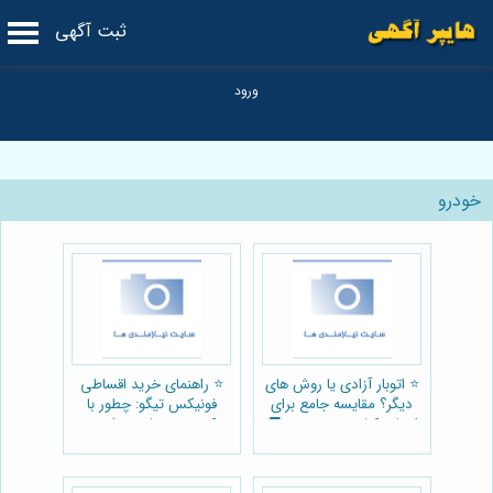
ثبت آگهی
خودرو
⭐️ اتوبار آزادی یا روش های
⭐️ راهنمای خرید اقساطی
دیگر؟ مقایسه جامع برای
فونیکس تیگو: چطور با
اسباب کشی بی دردسر 🚚
کمترین پیش پرداخت
صاحب خودرو شوید؟ 🚗