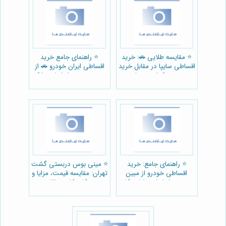
⭐️ مقایسه طلایی 🚗: خرید
⭐️ راهنمای جامع خرید
اقساطی سایپا در مقابل خرید
اقساطی ایران خودرو 🚗 از
نقدی – کدام به‌صرفه‌تر
مبین خودرو: شرایط، مدارک
است؟
و نکات کلیدی
⭐️ راهنمای جامع: خرید
⭐️ مینی بوس دربستی گشت
اقساطی خودرو از مبین
تهران: مقایسه قیمت، مزایا و
خودرو - شرایط، مزایا و نکات
نکات کلیدی 🚌
کلیدی 🚗