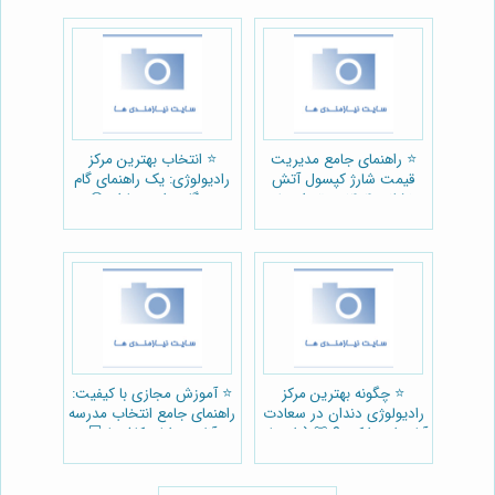
⭐️ راهنمای جامع مدیریت
⭐️ انتخاب بهترین مرکز
قیمت شارژ کپسول آتش
رادیولوژی: یک راهنمای گام
نشانی 1404 در تهران 🔥
به گام برای بیماران ☢️
⭐️ چگونه بهترین مرکز
⭐️ آموزش مجازی با کیفیت:
رادیولوژی دندان در سعادت
راهنمای جامع انتخاب مدرسه
آباد را پیدا کنیم؟ 🦷 (راهنمای
آنلاین رایان کاشیها 💻
فنی-اجرایی)