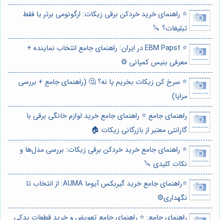
⭐️ راهنمای خرید خردکن برقی زیکات: ارگونومی برتر یا فقط
تبلیغات؟ 🔪
⭐️ EBM Papst در ایران: راهنمای جامع انتخاب نماینده +
معرفی بنیس کمپانی ⚙️
⭐️ سرخ کن زیکات بخریم یا نه؟ 🤔 (راهنمای جامع + بررسی
مزایا)
راهنمای جامع ⭐️ راهنمای جامع خرید لوازم خانگی برقی با
گارانتی معتبر از بازرگانی زیکات 🏠
⭐️ راهنمای جامع خرید خردکن برقی زیکات: بررسی مدل‌ها و
نکات کلیدی 🔪
⭐️راهنمای جامع خرید گیربکس آیوما AUMA: از انتخاب تا
نگهداری⚙️
راهنمای جامع: ⭐️ راهنمای جامع تعویض و خرید قطعات یدکی