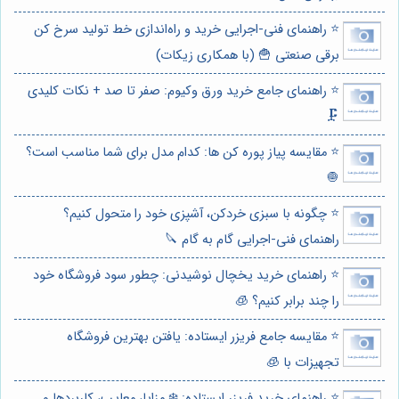
⭐️ راهنمای فنی-اجرایی خرید و راه‌اندازی خط تولید سرخ کن
برقی صنعتی 🍟 (با همکاری زیکات)
⭐️ راهنمای جامع خرید ورق وکیوم: صفر تا صد + نکات کلیدی
🗜️
⭐️ مقایسه پیاز پوره کن ها: کدام مدل برای شما مناسب است؟
🧅
⭐️ چگونه با سبزی خردکن، آشپزی خود را متحول کنیم؟
راهنمای فنی-اجرایی گام به گام 🔪
⭐️ راهنمای خرید یخچال نوشیدنی: چطور سود فروشگاه خود
را چند برابر کنیم؟ 🧊
⭐️ مقایسه جامع فریزر ایستاده: یافتن بهترین فروشگاه
تجهیزات با 🧊
⭐️ راهنمای خرید فریزر ایستاده: ❄️ مزایا، معایب، کاربردها و