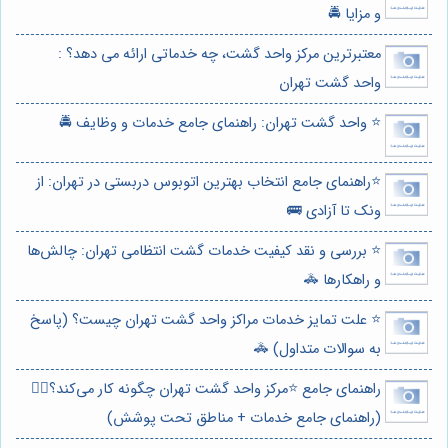
و مزایا 🚔
معتبرترین مرکز واحد گشت، چه خدماتی ارائه می دهد؟ :
واحد گشت تهران
⭐️ واحد گشت تهران: راهنمای جامع خدمات و وظایف 🚔
⭐️راهنمای جامع انتخاب بهترین اتوبوس دربستی در تهران: از
ونک تا آزادی 🚌
⭐️ بررسی و نقد کیفیت خدمات گشت انتظامی تهران: چالش‌ها
و راهکارها 🚓
⭐️ علت تمایز خدمات مراکز واحد گشت تهران چیست؟ (پاسخ
به سوالات متداول) 🚓
راهنمای جامع ⭐️مرکز واحد گشت تهران چگونه کار می‌کند؟👮‍♂️
(راهنمای جامع خدمات + مناطق تحت پوشش)